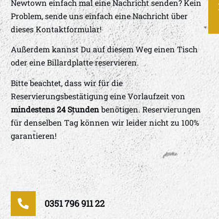
3
Newtown einfach mal eine Nachricht senden? Kein
Al
=
Re
Problem, sende uns einfach eine Nachricht über
An
dieses Kontaktformular!
Außerdem kannst Du auf diesem Weg einen Tisch
oder eine Billardplatte reservieren.
Bitte beachtet, dass wir für die
Reservierungsbestätigung eine Vorlaufzeit von
mindestens 24
Stunden
benötigen. Reservierungen
für denselben Tag können wir leider nicht zu 100%
garantieren!
0351 796 911 22